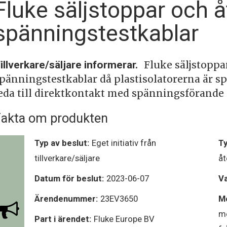
Fluke säljstoppar och å
spänningstestkablar
illverkare/säljare informerar.
Fluke säljstoppa
pänningstestkablar då plastisolatorerna är s
eda till direktkontakt med spänningsförande d
akta om produkten
Typ av beslut:
Eget initiativ från
Ty
tillverkare/säljare
åt
Datum för beslut:
2023-06-07
V
Ärendenummer:
23EV3650
Mo
me
Part i ärendet:
Fluke Europe BV