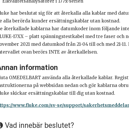
Elkvalitetsanalysatorer i 177x-serien
luke har beslutat sig för att återkalla alla kablar med da
e alla berörda kunder ersättningskablar utan kostnad.
e återkallade kablarna har datumkoder inom följande inte
LUKE-17XX – platt spänningstestkabel med tre faser och nol
ovember 2021 med datumkod från 21-04 till och med 21-11
ntervallet ovan berörs INTE av återkallelsen.
Annan information
luta OMEDELBART använda alla återkallade kablar. Registr
nstruktionerna på webbsidan nedan och gör kablarna obru
luke skickar ersättningskablar till dig utan kostnad.
ttps://www.fluke.com/sv-se/support/sakerhetsmeddela
Vad innebär beslutet?