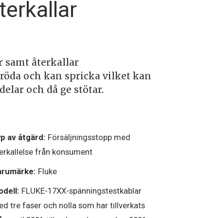
terkallar
r samt återkallar
pröda och kan spricka vilket kan
elar och då ge stötar.
p av åtgärd:
Försäljningsstopp med
erkallelse från konsument
arumärke:
Fluke
dell:
FLUKE-17XX-spänningstestkablar
d tre faser och nolla som har tillverkats