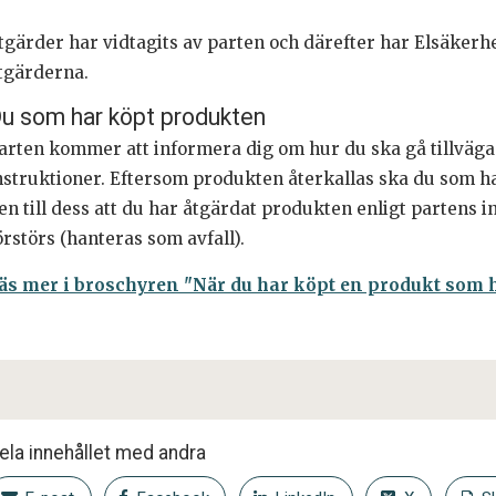
tgärder har vidtagits av parten och därefter har Elsäkerh
tgärderna.
u som har köpt produkten
arten kommer att informera dig om hur du ska gå tillväga. D
nstruktioner. Eftersom produkten återkallas ska du som ha
en till dess att du har åtgärdat produkten enligt partens in
örstörs (hanteras som avfall).
äs mer i broschyren "När du har köpt en produkt som ha
ela innehållet med andra