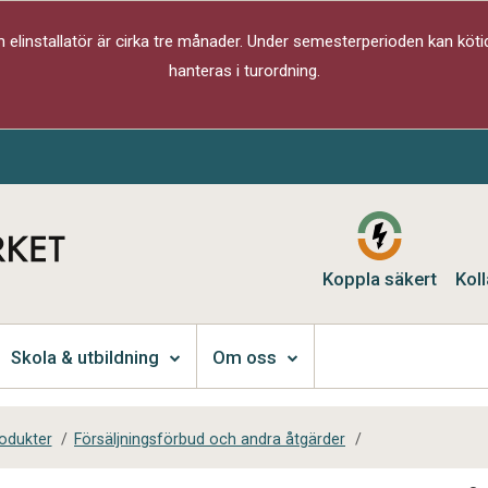
elinstallatör är cirka tre månader. Under semesterperioden kan kötid
hanteras i turordning.
Koppla säkert
Koll
Skola & utbildning
Om oss
rodukter
/
Försäljningsförbud och andra åtgärder
/