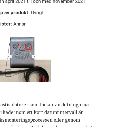
ån april 2021 till och med november 2021.
p av produkt:
Övrigt
ister:
Annan
lastisolatorer som täcker anslutningarna
erkade inom ett kort datumintervall är
riksmonteringsprocessen eller genom