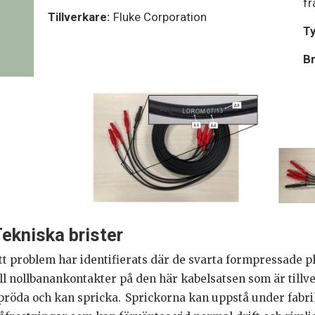
fr
Tillverkare:
Fluke Corporation
Ty
Br
ekniska brister
tt problem har identifierats där de svarta formpressade p
ill nollbanankontakter på den här kabelsatsen som är tillv
pröda och kan spricka. Sprickorna kan uppstå under fab