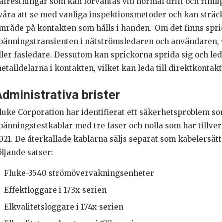
åfrestningar som kan förväntas vid normal drift och riml
våra att se med vanliga inspektionsmetoder och kan sträck
mråde på kontakten som hålls i handen. Om det finns spric
pänningstransienten i nätströmsledaren och användaren, vilk
ller fasledare. Dessutom kan sprickorna sprida sig och led
etalldelarna i kontakten, vilket kan leda till direktkontakt
dministrativa brister
luke Corporation har identifierat ett säkerhetsproblem s
pänningstestkablar med tre faser och nolla som har tillver
021. De återkallade kablarna säljs separat som kabelersät
öljande satser:
Fluke-3540 strömövervakningsenheter
Effektloggare i 173x-serien
Elkvalitetsloggare i 174x-serien