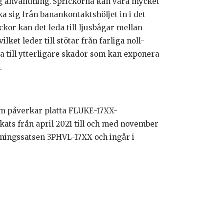
ig användning. Sprickorna kan vara mycket
a sig från banankontaktshöljet in i det
kor kan det leda till ljusbågar mellan
et leder till stötar från farliga noll-
a till ytterligare skador som kan exponera
.
om påverkar platta FLUKE-17XX-
kats från april 2021 till och med november
tningssatsen 3PHVL-17XX och ingår i