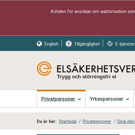
Kötiden för ansökan om auktorisation som 
English
Tillgänglighet
E-tjänster
Trygg och störningsfri el
Privatpersoner
Yrkespersoner
Du är här:
Startsida
/
Privatpersoner
/
Dina elp