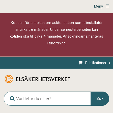
Meny
Kötiden för ansökan om auktorisation som elinstallatör
är cirka tre månader. Under semesterperioden kan
kötiden öka till cirka 4 månader. Ansökningarna hanteras
i turordning.
Publikationer
G
Sök
l
o
b