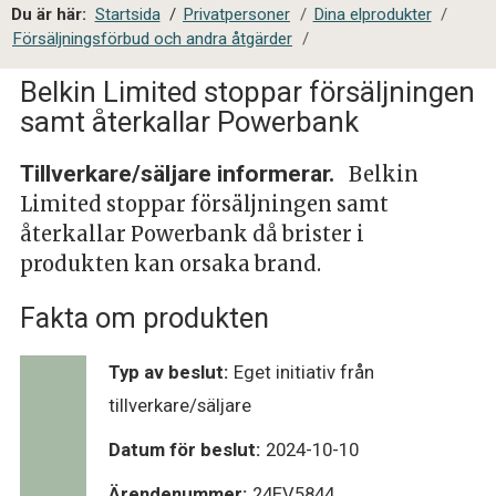
a
Du är här:
Startsida
/
Privatpersoner
/
Dina elprodukter
/
l
Försäljningsförbud och andra åtgärder
/
s
i
Belkin Limited stoppar försäljningen
t
samt återkallar Powerbank
e
s
Tillverkare/säljare informerar.
Belkin
ö
Limited stoppar försäljningen samt
k
återkallar Powerbank då brister i
produkten kan orsaka brand.
Fakta om produkten
Typ av beslut:
Eget initiativ från
tillverkare/säljare
Datum för beslut:
2024-10-10
Ärendenummer:
24EV5844