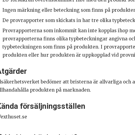
Ingen märkning eller beteckning som finns på produkten 
De provrapporter som skickats in har tre olika typbetec
Provrapporterna som inkommit kan inte kopplas ihop me
provrapporterna finns olika typbeteckningar angivna o
typbeteckningen som finns på produkten. I provrapporter
produkten eller hur produkten är uppkopplad vid provn
Åtgärder
lsäkerhetsverket bedömer att bristerna är allvarliga och att
illhandahålla produkten på marknaden.
ända försäljningsställen
exthuset.se