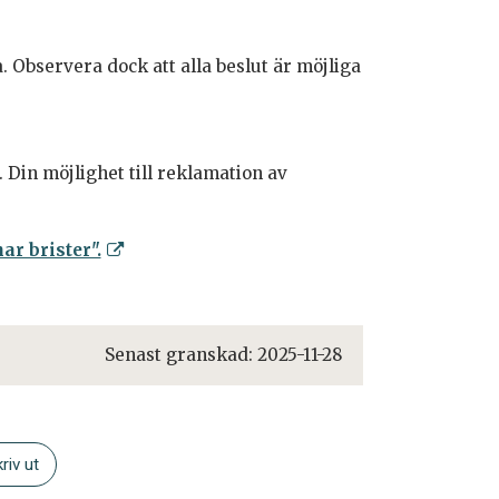
. Observera dock att alla beslut är möjliga
 Din möjlighet till reklamation av
r brister".
Senast granskad:
2025-11-28
riv ut