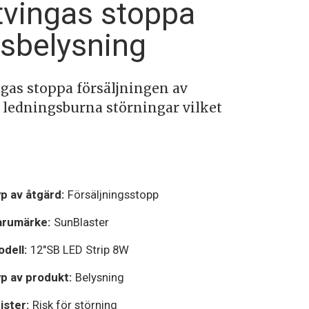
tvingas stoppa
usbelysning
gas stoppa försäljningen av
l ledningsburna störningar vilket
p av åtgärd:
Försäljningsstopp
arumärke:
SunBlaster
dell:
12"SB LED Strip 8W
p av produkt:
Belysning
ister:
Risk för störning