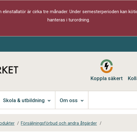
elinstallatör är cirka tre månader. Under semesterperioden kan kötid
hanteras i turordning.
Koppla säkert
Koll
Skola & utbildning
Om oss
rodukter
/
Försäljningsförbud och andra åtgärder
/