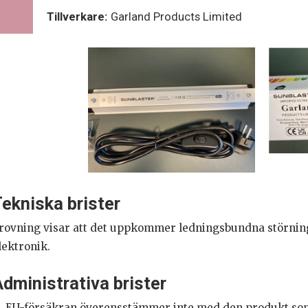
Tillverkare:
Garland Products Limited
ekniska brister
rovning visar att det uppkommer ledningsbundna störnin
lektronik.
dministrativa brister
EU-försäkran överensstämmer inte med den produkt som