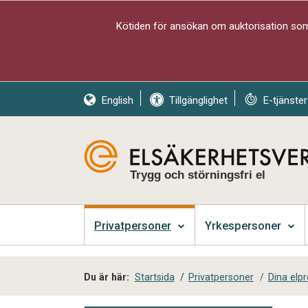
Kötiden för ansökan om auktorisation som 
English
Tillgänglighet
E-tjänster
Trygg och störningsfri el
Privatpersoner
Yrkespersoner
Du är här:
Startsida
/
Privatpersoner
/
Dina elp