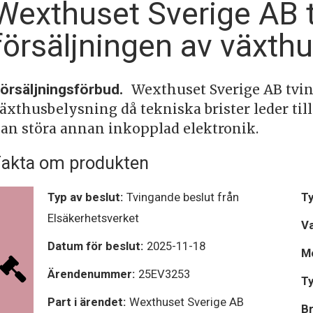
Wexthuset Sverige AB 
försäljningen av växth
örsäljningsförbud.
Wexthuset Sverige AB tvin
äxthusbelysning då tekniska brister leder til
an störa annan inkopplad elektronik.
akta om produkten
Typ av beslut:
Tvingande beslut från
Ty
Elsäkerhetsverket
V
Datum för beslut:
2025-11-18
Mo
Ärendenummer:
25EV3253
Ty
Part i ärendet:
Wexthuset Sverige AB
Br