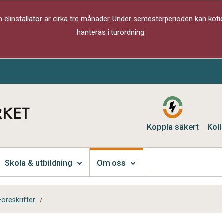
elinstallatör är cirka tre månader. Under semesterperioden kan kötid
hanteras i turordning.
Koppla säkert
Koll
Skola & utbildning
Om oss
Föreskrifter
/