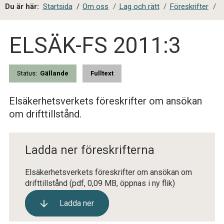
a
Du är här:
Startsida
/
Om oss
/
Lag och rätt
/
Föreskrifter
/
l
s
ELSÄK-FS 2011:3
i
t
e
s
Status:
Gällande
Fulltext
ö
k
Elsäkerhetsverkets föreskrifter om ansökan
om drifttillstånd.
Ladda ner föreskrifterna
Elsäkerhetsverkets föreskrifter om ansökan om
drifttillstånd
(pdf, 0,09 MB, öppnas i ny flik)
Ladda ner