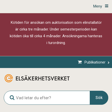
Meny
Kötiden för ansökan om auktorisation som elinstallatör
är cirka tre månader. Under semesterperioden kan
kötiden öka till cirka 4 månader. Ansökningarna hanteras
i turordning.
Publikationer
G
Sök
l
o
b