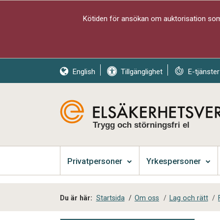
Kötiden för ansökan om auktorisation som 
English
Tillgänglighet
E-tjänster
Trygg och störningsfri el
Privatpersoner
Yrkespersoner
Du är här:
Startsida
/
Om oss
/
Lag och rätt
/