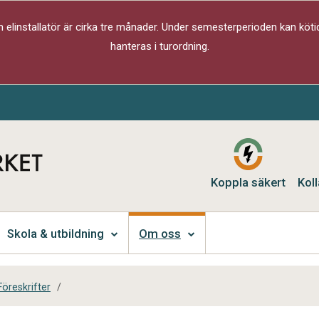
elinstallatör är cirka tre månader. Under semesterperioden kan kötid
hanteras i turordning.
Koppla säkert
Koll
Skola & utbildning
Om oss
Föreskrifter
/