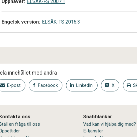
Upphäver:
ELSÄK-FS 2007:1
Engelsk version:
ELSÄK-FS 2016:3
ela innehållet med andra
E-post
Facebook
LinkedIn
X
Sk
Kontakta oss
Snabblänkar
Ställ en fråga till oss
Vad kan vi hjälpa dig med?
Öppettider
E-tjänster