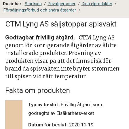
a
Du är här:
Startsida
/
Privatpersoner
/
Dina elprodukter
/
l
Försäljningsförbud och andra åtgärder
/
s
i
CTM Lyng AS säljstoppar spisvakt
t
e
Godtagbar frivillig åtgärd.
CTM Lyng AS
s
genomför korrigerande åtgärder av äldre
ö
installerade produkter. Provning av
k
produkten visar på att det finns risk för
brand då spisvakten inte bryter strömmen
till spisen vid rätt temperatur.
Fakta om produkten
Typ av beslut:
Frivillig åtgärd som
godtagits av Elsäkerhetsverket
Datum för beslut:
2020-11-19