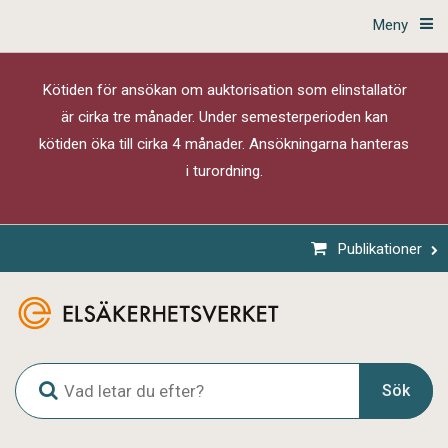
Meny
Kötiden för ansökan om auktorisation som elinstallatör
är cirka tre månader. Under semesterperioden kan
kötiden öka till cirka 4 månader. Ansökningarna hanteras
i turordning.
Publikationer
G
Sök
l
o
b