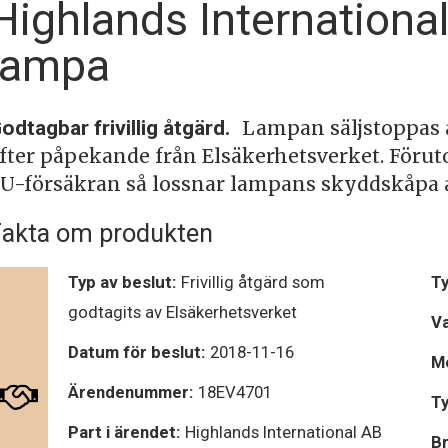
Highlands International
lampa
odtagbar frivillig åtgärd.
Lampan säljstoppas 
fter påpekande från Elsäkerhetsverket. För
U-försäkran så lossnar lampans skyddskåpa all
akta om produkten
Typ av beslut:
Frivillig åtgärd som
Ty
godtagits av Elsäkerhetsverket
V
Datum för beslut:
2018-11-16
Mo
Ärendenummer:
18EV4701
Ty
Part i ärendet:
Highlands International AB
Br