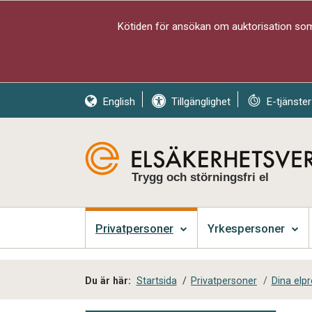
Kötiden för ansökan om auktorisation som 
English
Tillgänglighet
E-tjänster
Trygg och störningsfri el
Privatpersoner
Yrkespersoner
Du är här:
Startsida
/
Privatpersoner
/
Dina elp