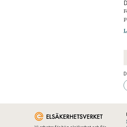
D
F
p
L
D