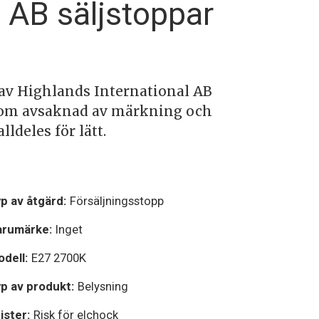
 AB säljstoppar
av Highlands International AB
utom avsaknad av märkning och
deles för lätt.
p av åtgärd:
Försäljningsstopp
arumärke:
Inget
dell:
E27 2700K
p av produkt:
Belysning
ister:
Risk för elchock