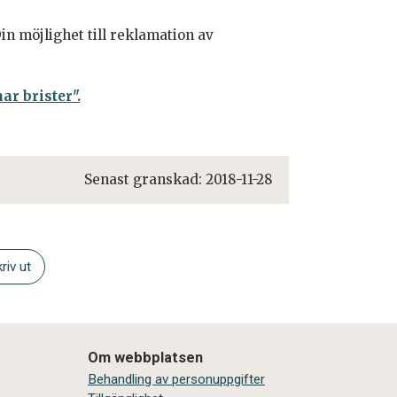
n möjlighet till reklamation av
r brister".
Senast granskad:
2018-11-28
riv ut
Om webbplatsen
Behandling av personuppgifter