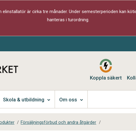
elinstallatör är cirka tre månader. Under semesterperioden kan kötid
hanteras i turordning.
Koppla säkert
Koll
Skola & utbildning
Om oss
rodukter
/
Försäljningsförbud och andra åtgärder
/