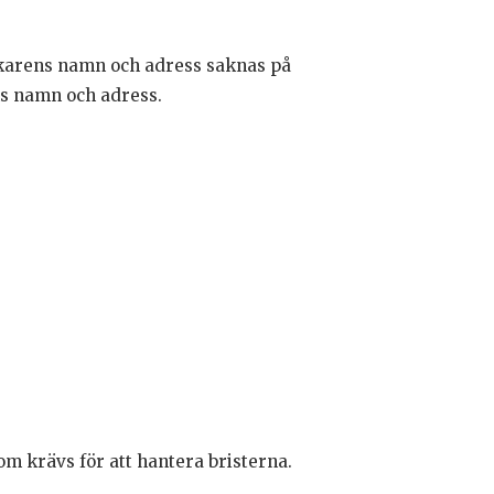
rkarens namn och adress saknas på
ns namn och adress.
m krävs för att hantera bristerna.