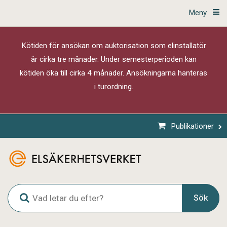
Meny
Kötiden för ansökan om auktorisation som elinstallatör
är cirka tre månader. Under semesterperioden kan
kötiden öka till cirka 4 månader. Ansökningarna hanteras
i turordning.
Publikationer
G
Sök
l
o
b