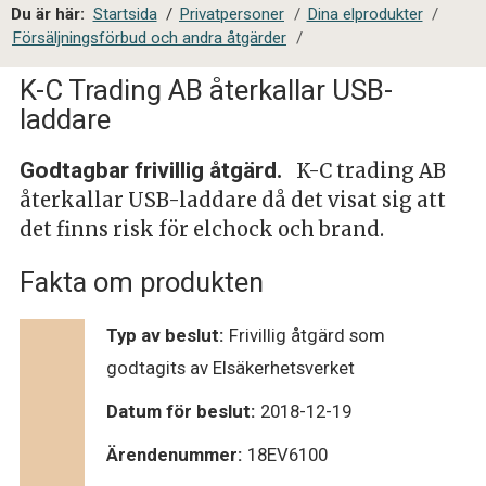
a
Du är här:
Startsida
/
Privatpersoner
/
Dina elprodukter
/
l
Försäljningsförbud och andra åtgärder
/
s
i
K-C Trading AB återkallar USB-
t
laddare
e
s
Godtagbar frivillig åtgärd.
K-C trading AB
ö
återkallar USB-laddare då det visat sig att
k
det finns risk för elchock och brand.
Fakta om produkten
Typ av beslut:
Frivillig åtgärd som
godtagits av Elsäkerhetsverket
Datum för beslut:
2018-12-19
Ärendenummer:
18EV6100