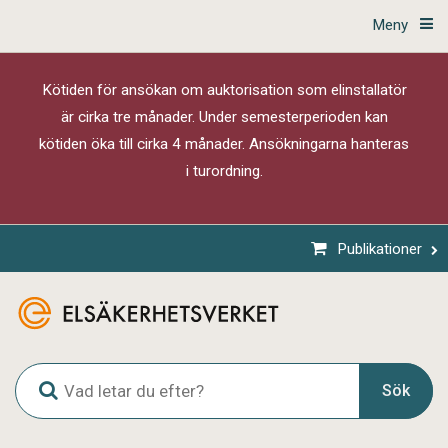
Meny
Kötiden för ansökan om auktorisation som elinstallatör
är cirka tre månader. Under semesterperioden kan
kötiden öka till cirka 4 månader. Ansökningarna hanteras
i turordning.
Publikationer
G
Sök
l
o
b