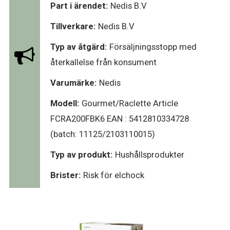
Part i ärendet:
Nedis B.V
Tillverkare:
Nedis B.V
Typ av åtgärd:
Försäljningsstopp med
återkallelse från konsument
Varumärke:
Nedis
Modell:
Gourmet/Raclette Article
FCRA200FBK6 EAN : 5412810334728
(batch: 11125/2103110015)
Typ av produkt:
Hushållsprodukter
Brister:
Risk för elchock