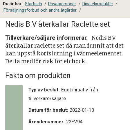
a
Du är här:
Startsida
/
Privatpersoner
/
Dina elprodukter
/
l
Försäljningsförbud och andra åtgärder
/
s
i
Nedis B.V återkallar Raclette set
t
e
Tillverkare/säljare informerar.
Nedis B.V
s
återkallar raclette set då man funnit att det
ö
kan uppstå kortslutning i värmeelementet.
k
Detta medför risk för elchock.
Fakta om produkten
Typ av beslut:
Eget initiativ från
tillverkare/säljare
Datum för beslut:
2022-01-10
Ärendenummer:
22EV94