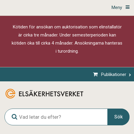
Meny
Kötiden för ansökan om auktorisation som elinstallatör
är cirka tre månader. Under semesterperioden kan
kötiden öka till cirka 4 månader. Ansökningarna hanteras
i turordning.
Publikationer
G
Sök
l
o
b