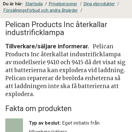
a
Du är här:
Startsida
/
Privatpersoner
/
Dina elprodukter
/
l
Försäljningsförbud och andra åtgärder
/
s
i
Pelican Products Inc återkallar
t
industrificklampa
e
s
Tillverkare/säljare informerar.
Pelican
ö
Products Inc återkallat industrificklampa
k
av modellserie 9410 och 9415 då det visat sig
att batterierna kan explodera vid laddning.
Pelican reparerar de berörda enheterna så
att laddningen inte ska få batterierna att
explodera.
Fakta om produkten
Typ av beslut:
Eget initiativ från
tillverkare/säljare