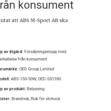
 från konsument
lutat att ABS M-Sport AB ska
p av åtgärd:
Försäljningsstopp med
erkallelse från konsument
arumärke:
OED Group Limited
dell:
ABS-150-50W, OED-SS1550
p av produkt:
Belysning
ister:
Brandrisk, Risk för elchock