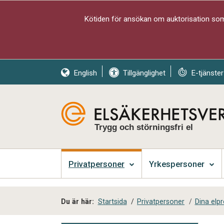
Kötiden för ansökan om auktorisation som 
English
Tillgänglighet
E-tjänster
Trygg och störningsfri el
Privatpersoner
Yrkespersoner
Du är här:
Startsida
/
Privatpersoner
/
Dina elp