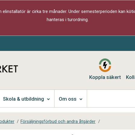
elinstallatör är cirka tre månader. Under semesterperioden kan kötid
hanteras i turordning.
Koppla säkert
Koll
Skola & utbildning
Om oss
rodukter
/
Försäljningsförbud och andra åtgärder
/