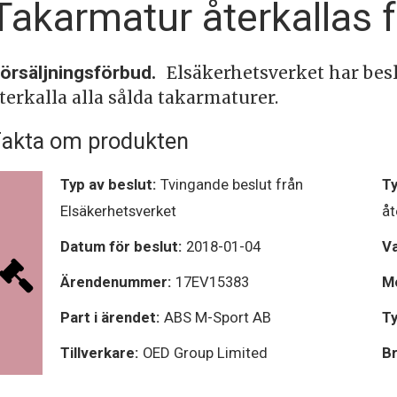
Takarmatur återkallas
örsäljningsförbud.
Elsäkerhetsverket har bes
terkalla alla sålda takarmaturer.
akta om produkten
Typ av beslut:
Tvingande beslut från
Ty
Elsäkerhetsverket
åt
Datum för beslut:
2018-01-04
V
Ärendenummer:
17EV15383
Mo
Part i ärendet:
ABS M-Sport AB
Ty
Tillverkare:
OED Group Limited
Br