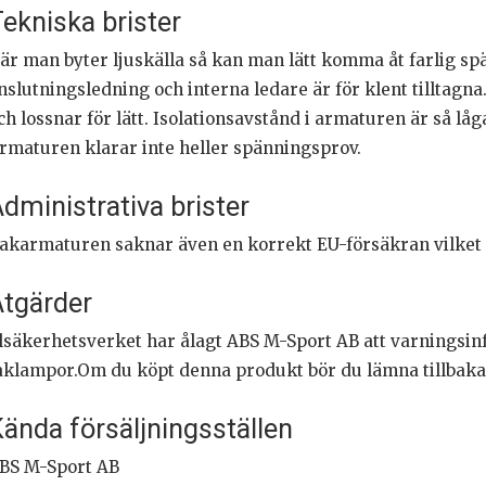
ekniska brister
är man byter ljuskälla så kan man lätt komma åt farlig sp
nslutningsledning och interna ledare är för klent tilltag
ch lossnar för lätt. Isolationsavstånd i armaturen är så l
rmaturen klarar inte heller spänningsprov.
dministrativa brister
akarmaturen saknar även en korrekt EU-försäkran vilket är
tgärder
lsäkerhetsverket har ålagt ABS M-Sport AB att varningsinf
aklampor.Om du köpt denna produkt bör du lämna tillbaka 
ända försäljningsställen
BS M-Sport AB