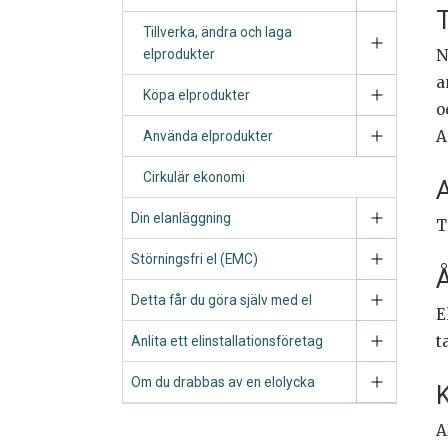
T
Tillverka, ändra och laga
elprodukter
N
a
Köpa elprodukter
o
A
Använda elprodukter
Cirkulär ekonomi
A
Din elanläggning
T
Störningsfri el (EMC)
Å
Detta får du göra själv med el
E
t
Anlita ett elinstallationsföretag
Om du drabbas av en elolycka
K
A