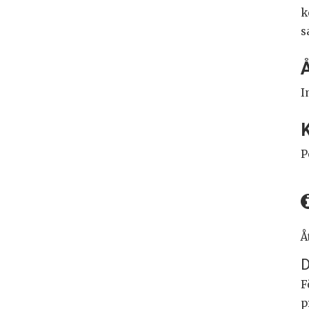
k
s
I
K
P
Å
D
F
p