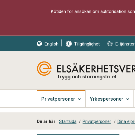
Kötiden för ansökan om auktorisation som 
English
Tillgänglighet
E-tjänster
Trygg och störningsfri el
Privatpersoner
Yrkespersoner
Du är här:
Startsida
/
Privatpersoner
/
Dina elp