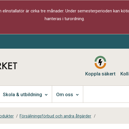
elinstallatör är cirka tre månader. Under semesterperioden kan kötid
hanteras i turordning.
Koppla säkert
Koll
Skola & utbildning
Om oss
rodukter
/
Försäljningsförbud och andra åtgärder
/