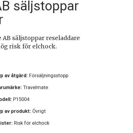
B säljstoppar
r
 AB säljstoppar reseladdare
ög risk för elchock.
p av åtgärd:
Försäljningsstopp
arumärke:
Travelmate
dell:
P15004
p av produkt:
Övrigt
ister:
Risk för elchock