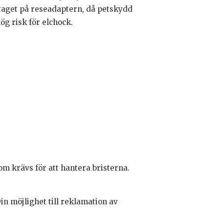
taget på reseadaptern, då petskydd
hög risk för elchock.
m krävs för att hantera bristerna.
n möjlighet till reklamation av