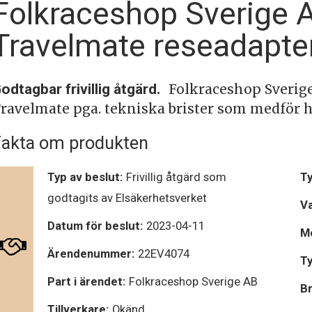
Folkraceshop Sverige A
Travelmate reseadapte
odtagbar frivillig åtgärd.
Folkraceshop Sverige
ravelmate pga. tekniska brister som medför h
akta om produkten
Typ av beslut:
Frivillig åtgärd som
Ty
godtagits av Elsäkerhetsverket
V
Datum för beslut:
2023-04-11
Mo
Ärendenummer:
22EV4074
Ty
Part i ärendet:
Folkraceshop Sverige AB
Br
Tillverkare:
Okänd